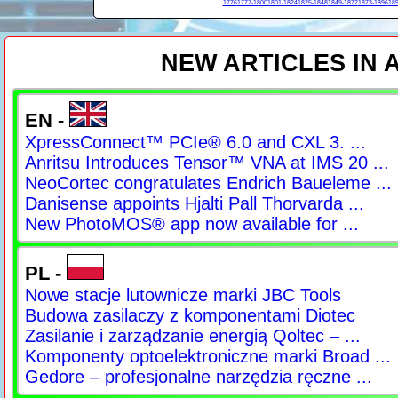
1776
1777-1800
1801-1824
1825-1848
1849-1872
1873-1896
189
NEW ARTICLES IN
EN -
XpressConnect™ PCIe® 6.0 and CXL 3. ...
Anritsu Introduces Tensor™ VNA at IMS 20 ...
NeoCortec congratulates Endrich Baueleme ...
Danisense appoints Hjalti Pall Thorvarda ...
New PhotoMOS® app now available for ...
PL -
Nowe stacje lutownicze marki JBC Tools
Budowa zasilaczy z komponentami Diotec
Zasilanie i zarządzanie energią Qoltec – ...
Komponenty optoelektroniczne marki Broad ...
Gedore – profesjonalne narzędzia ręczne ...