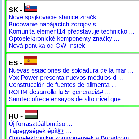
SK -
Nové spájkovacie stanice značk ...
Budovanie napájacích zdrojov s ...
Komunita element14 představuje technicko ...
Optoelektronické komponenty značky ...
Nová ponuka od GW Instek
ES -
Nuevas estaciones de soldadura de la mar ...
Vox Power presenta nuevos módulos d ...
Construcción de fuentes de alimenta ...
ROHM desarrolla la 5ª generaci&# ...
Samtec ofrece ensayos de alto nivel que ...
HU -
Új forrasztóállomáso ...
Tápegységek épít ...
Optoelektronikai komponensek a Broadcom ...