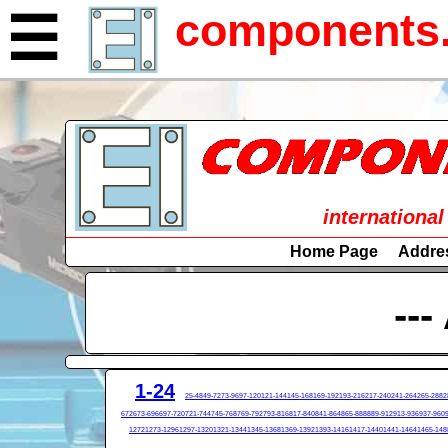
components.
☰
international
Home Page
Addre
---
1-24
25-48
49-72
73-96
97-120
121-144
145-168
169-192
193-216
217-240
241-264
265-288
2
672
673-696
697-720
721-744
745-768
769-792
793-816
817-840
841-864
865-888
889-912
913-936
937-960
1272
1273-1296
1297-1320
1321-1344
1345-1368
1369-1392
1393-1416
1417-1440
1441-1464
1465-148