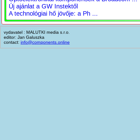
Új ajánlat a GW Instektől
A technológiai hő jövője: a Ph ...
vydavatel : MALUTKI media s.r.o.
editor: Jan Galuszka
contact:
info@components.online