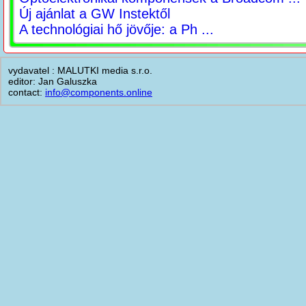
Új ajánlat a GW Instektől
A technológiai hő jövője: a Ph ...
vydavatel : MALUTKI media s.r.o.
editor: Jan Galuszka
contact:
info@components.online