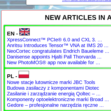
1776
1777-1800
1801-1824
1825-1848
1849-1872
1873-1896
189
NEW ARTICLES IN
EN -
XpressConnect™ PCIe® 6.0 and CXL 3. ...
Anritsu Introduces Tensor™ VNA at IMS 20 ...
NeoCortec congratulates Endrich Baueleme ...
Danisense appoints Hjalti Pall Thorvarda ...
New PhotoMOS® app now available for ...
PL -
Nowe stacje lutownicze marki JBC Tools
Budowa zasilaczy z komponentami Diotec
Zasilanie i zarządzanie energią Qoltec – ...
Komponenty optoelektroniczne marki Broad ...
Gedore – profesjonalne narzędzia ręczne ...