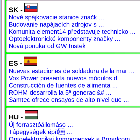
SK -
Nové spájkovacie stanice značk ...
Budovanie napájacích zdrojov s ...
Komunita element14 představuje technicko ...
Optoelektronické komponenty značky ...
Nová ponuka od GW Instek
ES -
Nuevas estaciones de soldadura de la mar ...
Vox Power presenta nuevos módulos d ...
Construcción de fuentes de alimenta ...
ROHM desarrolla la 5ª generaci&# ...
Samtec ofrece ensayos de alto nivel que ...
HU -
Új forrasztóállomáso ...
Tápegységek épít ...
Optoelektronikai komponensek a Broadcom ...