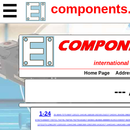
components.
☰
international
Home Page
Addre
---
1-24
25-48
49-72
73-96
97-120
121-144
145-168
169-192
193-216
217-240
241-264
265-288
2
672
673-696
697-720
721-744
745-768
769-792
793-816
817-840
841-864
865-888
889-912
913-936
937-960
1272
1273-1296
1297-1320
1321-1344
1345-1368
1369-1392
1393-1416
1417-1440
1441-1464
1465-148